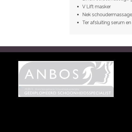
V Lift masker
Nek schoudermassage 
Ter afsluiting serum 