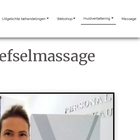
Huidverbetering
Uitgelichte behandelingen
Webshop
Massage
eefselmassage