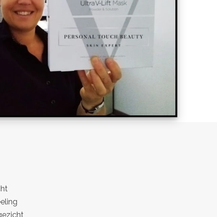
:
cht
eling
ezicht