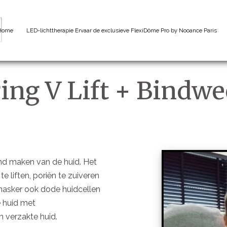
Home
LED-lichttherapie Ervaar de exclusieve FlexiDôme Pro by Nooance Paris
ing V Lift + Bindw
zend maken van de huid. Het
te liften, poriën te zuiveren
 masker ook dode huidcellen
e huid met
n verzakte huid.