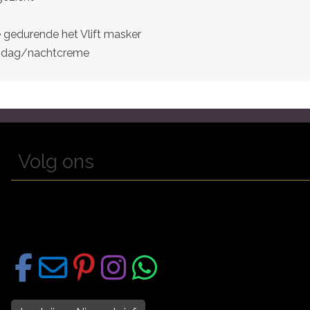
gedurende het Vlift masker
en dag/nachtcreme
Volg ons